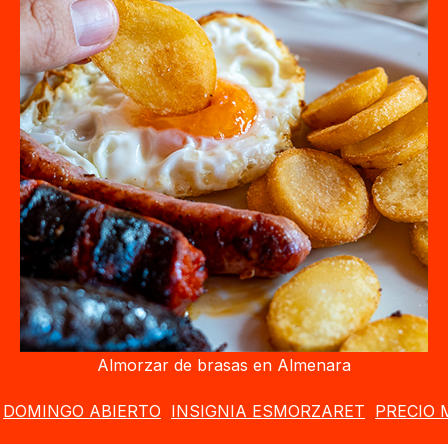
Almorzar de brasas en Almenara
DOMINGO ABIERTO
INSIGNIA ESMORZARET
PRECIO 