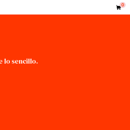
0
item
lo sencillo.