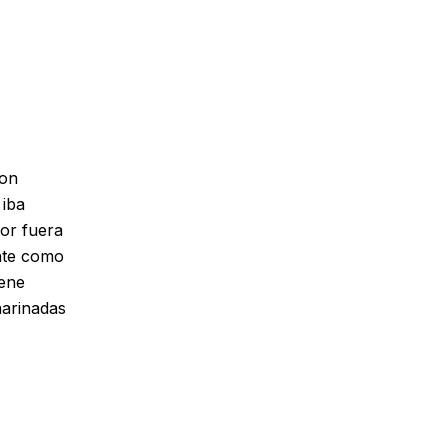
con
 iba
por fuera
nte como
iene
harinadas