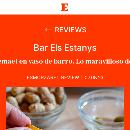
REVIEWS
Bar Els Estanys
emaet en vaso de barro. Lo maravilloso de 
Categories
ESMORZARET REVIEW
|
07.08.23