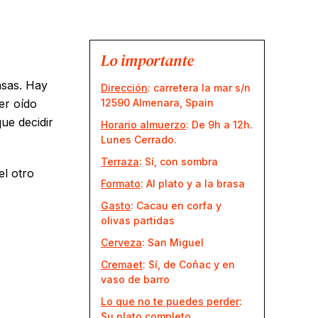
Lo importante
asas. Hay
Dirección
: carretera la mar s/n
er oído
12590 Almenara, Spain
ue decidir
Horario almuerzo
: De 9h a 12h.
Lunes Cerrado.
Terraza
: Sí, con sombra
el otro
Formato
: Al plato y a la brasa
Gasto
: Cacau en corfa y
olivas partidas
Cerveza
: San Miguel
Cremaet
: Sí, de Coñac y en
vaso de barro
Lo que no te puedes perder
:
Su plato completo