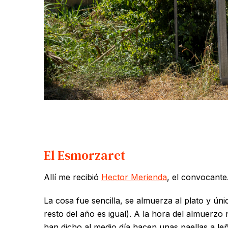
El Esmorzaret
Allí me recibió
Hector Merienda
, el convocante
La cosa fue sencilla, se almuerza al plato y ún
resto del año es igual). A la hora del almuerzo
han dicho al medio día hacen unas paellas a le