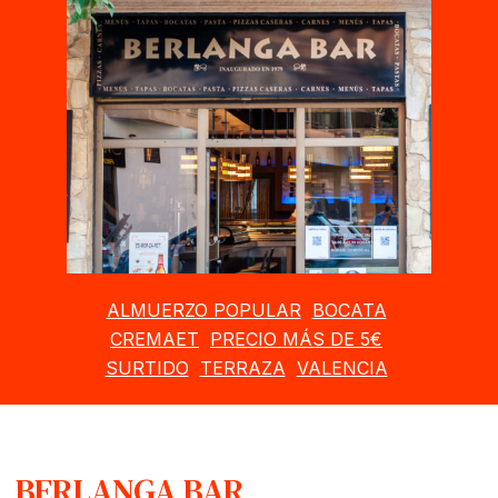
ALMUERZO POPULAR
BOCATA
CREMAET
PRECIO MÁS DE 5€
SURTIDO
TERRAZA
VALENCIA
BERLANGA BAR