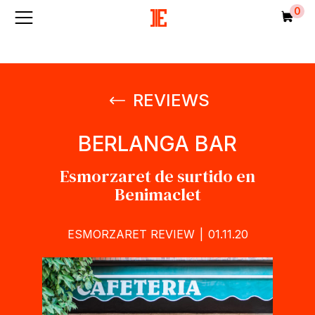
0
item
REVIEWS
BERLANGA BAR
Esmorzaret de surtido en
Benimaclet
Categories
ESMORZARET REVIEW
|
01.11.20